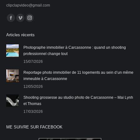
clipclapvideo@gmail.com
Trouvez nous sur :
La
La
La
page
page
page
Articles récents
Facebook
Vimeo
Instagram
s'ouvre
s'ouvre
s'ouvre
Photographe immobilier à Carcassonne : quand un shooting
professionnel change tout
dans
dans
dans
15/07/2026
une
une
une
nouvelle
nouvelle
nouvelle
Reportage photo immobilier de 11 logements au sein d’un même
fenêtre
fenêtre
fenêtre
immeuble à Carcassonne
12/05/2026
Shooting grossesse au studio photo de Carcassonne – Mai Lynh
et Thomas
17/03/2026
ME SUIVRE SUR FACEBOOK