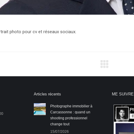
rtrait photo pour cv et réseaux sociaux.
on
Articles récents
ME SUIVRE
Photographe immobilier à
Carcassonne : quand un
00
shooting professionnel
change tout
15/07/2026