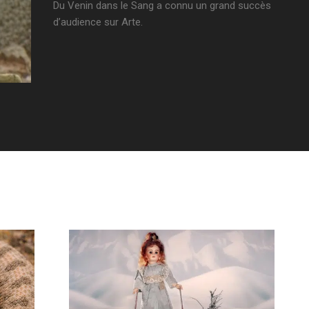
Du Venin dans le Sang a connu un grand succès
d’audience sur Arte.