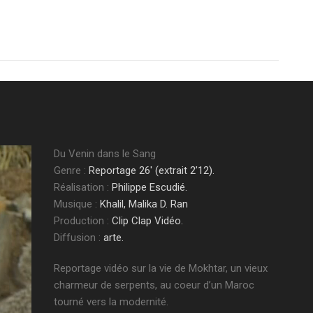
Du Venin dans le Sang
Genre :
Reportage 26′ (extrait 2’12).
Réalisation :
Philippe Escudié.
Musique :
Khalil, Malika D. Ran
Production :
Clip Clap Vidéo.
Diffusion :
arte.
Reportage vidéo sur la vie de Mokhtar, un vieux
charmeur de serpents, au coeur d’un Maroc
tourné vers la modernité.