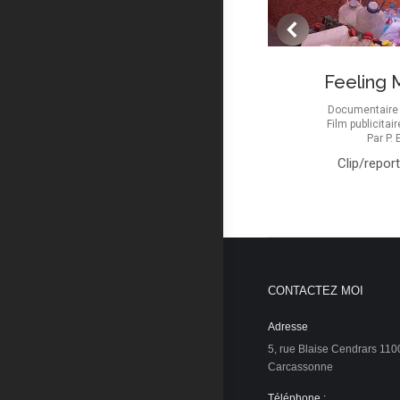
La Nuit du Feu
Feeling 
umentaire / Reportage
Par
P. Escudié
Documentaire 
Film publicitair
Documentaire de création (40′)
Par
P.
Clip/repor
CONTACTEZ MOI
Adresse
5, rue Blaise Cendrars 110
Carcassonne
Téléphone :