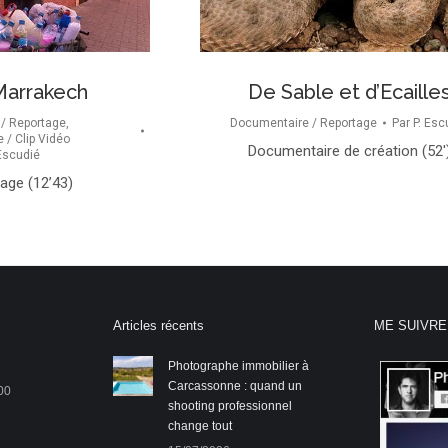
Marrakech
De Sable et d’Ecaille
/ Reportage
,
Documentaire / Reportage
Par
P. Esc
e / Clip Vidéo
Documentaire de création (52′
 Escudié
tage (12’43)
Articles récents
ME SUIVRE
Photographe immobilier à
Carcassonne : quand un
00
shooting professionnel
change tout