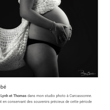
ébé
 Lynh et Thomas
dans mon studio photo à Carcassonne.
ut en conservant des souvenirs précieux de cette période