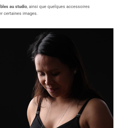
bles au studio
, ainsi que quelques accessoires
er certaines images.