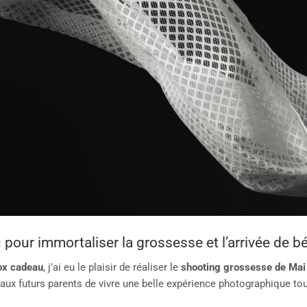
pour immortaliser la grossesse et l’arrivée de b
ox cadeau
, j’ai eu le plaisir de réaliser le
shooting grossesse de Mai
aux futurs parents de vivre une belle expérience photographique to