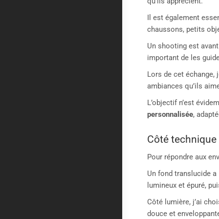
qu’ils apprécient.
Il est également essen
chaussons, petits obje
Un shooting est avant
important de les guid
Lors de cet échange, 
ambiances qu’ils aimen
L’objectif n’est évide
personnalisée
, adapté
Côté technique 
Pour répondre aux envi
Un fond translucide a 
lumineux et épuré, pu
Côté lumière, j’ai choi
douce et enveloppante