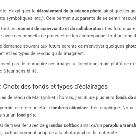
tiel d’expliquer le
déroulement de la séance photo
, ainsi que les a
ts symboliques, etc.). Cela permet aux parents de se sentir rassurés
 tout un
moment de convivialité et de collaboration
. Les futurs par
er avec des conseils de poses et de les accompagner tout au long 
je demande souvent aux futurs parents de m’envoyer quelques
photo
t et les types de rendus qu’ils imaginent.
mment pas de reproduire ces images à l’identique, mais plutôt de m’
e à leur sensibilité.
: Choix des fonds et types d’éclairages
es de rendu de Mai Lynh et Thomas, j’ai utilisé plusieurs
fonds de 
permis de créer un effet d’
ombres chinoises
, très graphique. Nous 
is sur un
fond gris
.
si de travailler avec de
grandes softbox
ainsi qu’un
parapluie transl
, particulièrement adaptée à la photographie de maternité.