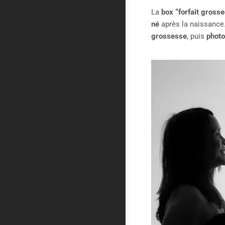
La
box “forfait gross
né
après la naissance.
grossesse
, puis
phot